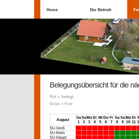
Home
Der Betrieb
Fe
Belegungsübersicht für die n
Rot = belegt
Grün = Frei